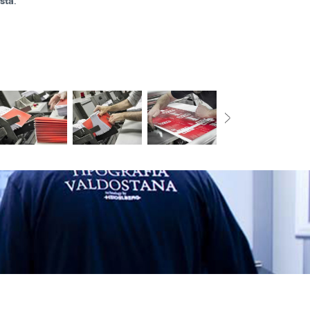
sta
.