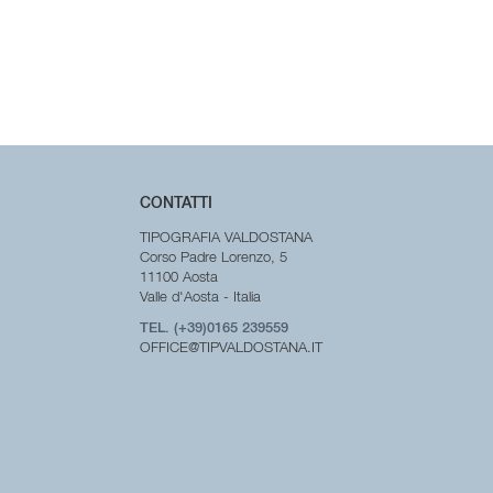
CONTATTI
TIPOGRAFIA VALDOSTANA
Corso Padre Lorenzo, 5
11100 Aosta
Valle d'Aosta - Italia
TEL. (+39)0165 239559
OFFICE@TIPVALDOSTANA.IT