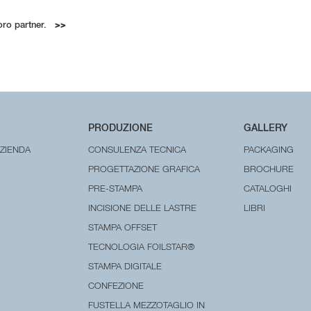
 loro partner.
>>
PRODUZIONE
GALLERY
AZIENDA
CONSULENZA TECNICA
PACKAGING
PROGETTAZIONE GRAFICA
BROCHURE
PRE-STAMPA
CATALOGHI
INCISIONE DELLE LASTRE
LIBRI
STAMPA OFFSET
TECNOLOGIA FOILSTAR®
STAMPA DIGITALE
CONFEZIONE
FUSTELLA MEZZOTAGLIO IN