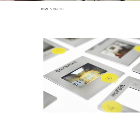
>
HOME
VALORI