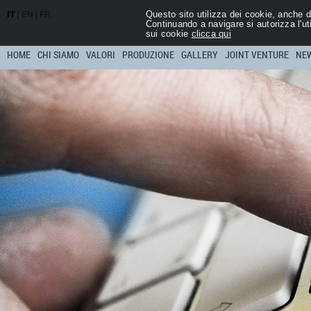
Questo sito utilizza dei cookie, anche di
IT
|
EN
|
FR
Continuando a navigare si autorizza l'ut
sui cookie
clicca qui
HOME
CHI SIAMO
VALORI
PRODUZIONE
GALLERY
JOINT VENTURE
NE