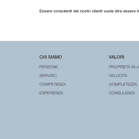
Essere consulenti dei nostri clienti vuole dire essere
CHI SIAMO
VALORI
PERSONE
PROPRIETÀ IN 
SERVIZIO
VELOCITÀ
COMPETENZA
COMPLETEZZA
ESPERIENZA
CONSULENZA