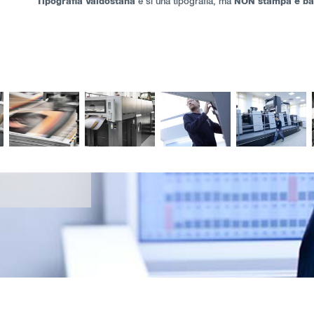
Tipografia Valdostana
è sì una tipografia, ma
NON stampa e ba