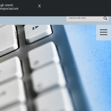
li utenti.
X
 impostazioni