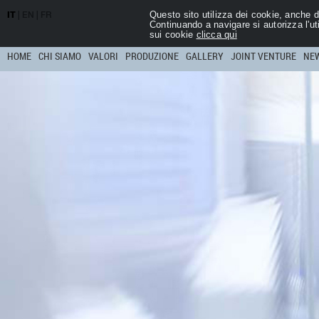
Questo sito utilizza dei cookie, anche di
IT
|
EN
|
FR
Continuando a navigare si autorizza l'ut
sui cookie
clicca qui
HOME
CHI SIAMO
VALORI
PRODUZIONE
GALLERY
JOINT VENTURE
NE